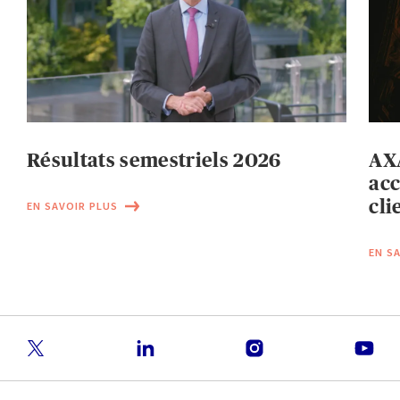
Résultats semestriels 2026
AXA
acc
cli
EN SAVOIR PLUS
EN S