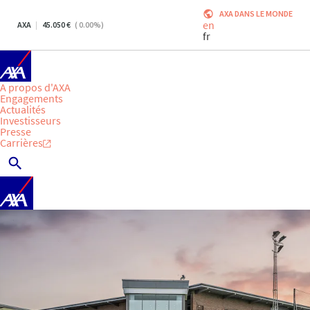
AXA DANS LE MONDE
en
AXA
45.050
(
0.00
%)
fr
A propos d'AXA
Engagements
Actualités
Investisseurs
Presse
Carrières