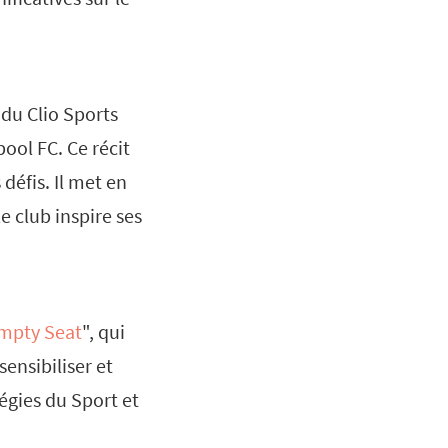
 du Clio Sports
pool FC. Ce récit
défis. Il met en
 club inspire ses
mpty Seat
", qui
ensibiliser et
égies du Sport et