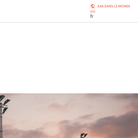
AXA DANS LE MONDE
en
fr