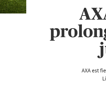
AXA
prolon
AXA est fi
L