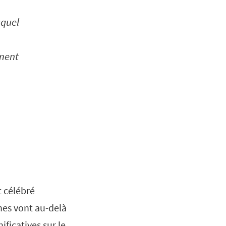
uquel
ement
t célébré
nes vont au-delà
ficatives sur le