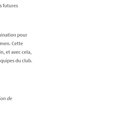
s futures
mination pour
omen. Cette
, et avec cela,
équipes du club.
ion de