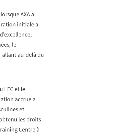
 lorsque AXA a
ration initiale a
d'excellence,
ées, le
f allant au-delà du
u LFC et le
cation accrue a
sculines et
obtenu les droits
raining Centre à