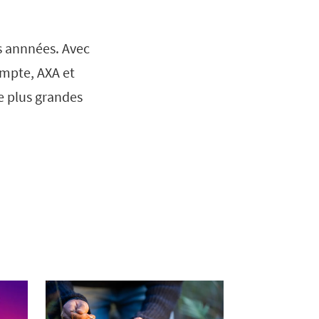
es annnées. Avec
ompte, AXA et
e plus grandes