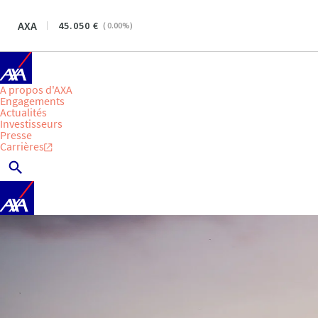
AXA
45.050
(
0.00
%)
A propos d'AXA
Engagements
Actualités
Investisseurs
Presse
Carrières