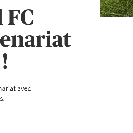
l FC
enariat
!
nariat avec
s.