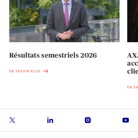
Résultats semestriels 2026
AXA
acc
cli
EN SAVOIR PLUS
EN S