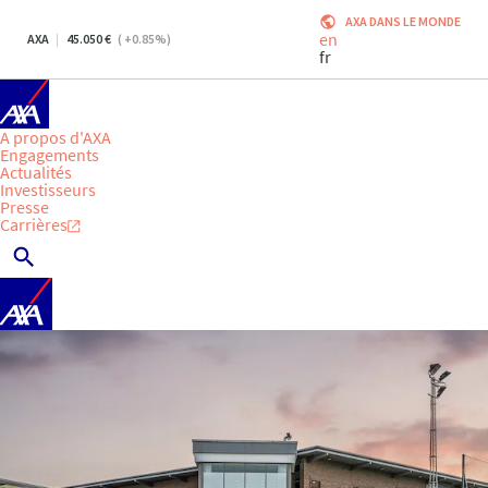
AXA DANS LE MONDE
en
AXA
45.050
(
+0.85
%)
fr
A propos d'AXA
Engagements
Actualités
Investisseurs
Presse
Carrières