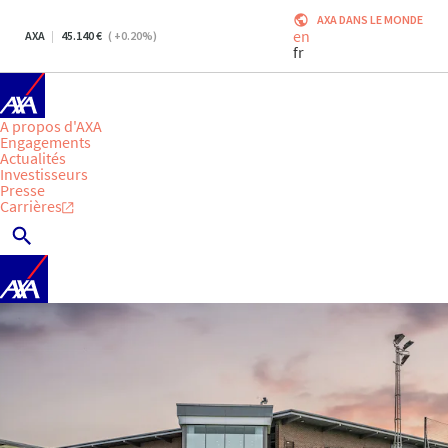
AXA DANS LE MONDE
en
AXA
45.140
(
+0.20
%)
fr
A propos d'AXA
Engagements
Actualités
Investisseurs
Presse
Carrières