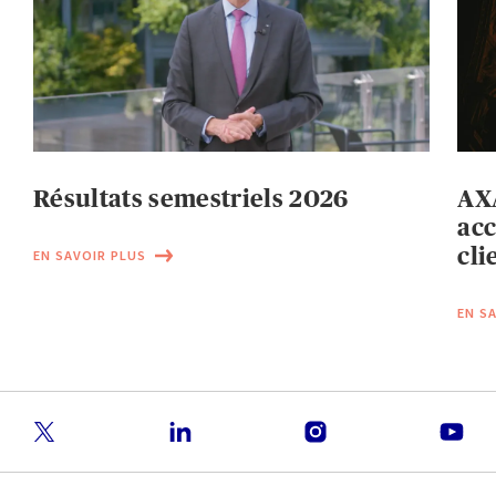
Résultats semestriels 2026
AXA
acc
cli
EN SAVOIR PLUS
EN S