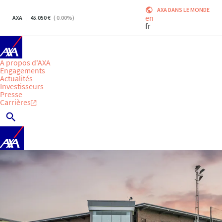
AXA DANS LE MONDE
en
AXA
45.050
(
0.00
%)
fr
A propos d'AXA
Engagements
Actualités
Investisseurs
Presse
Carrières