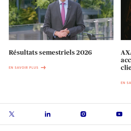
Résultats semestriels 2026
AXA
acc
cli
EN SAVOIR PLUS
EN S