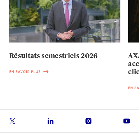
Résultats semestriels 2026
AXA
acc
cli
EN SAVOIR PLUS
EN S