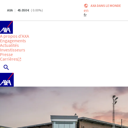
AXA DANS LE MONDE
en
AXA
45.050
(
0.00
%)
fr
A propos d'AXA
Engagements
Actualités
Investisseurs
Presse
Carrières