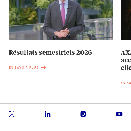
Résultats semestriels 2026
AXA
acc
cli
EN SAVOIR PLUS
EN S