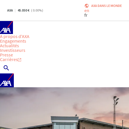
AXA DANS LE MONDE
en
AXA
45.050
(
0.00
%)
fr
A propos d'AXA
Engagements
Actualités
Investisseurs
Presse
Carrières